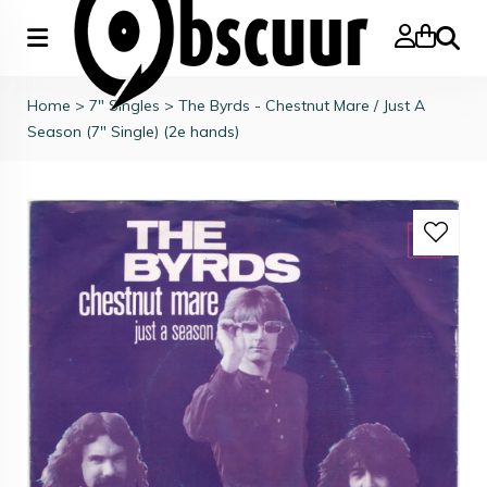
Zoeke
Home
>
7" Singles
>
The Byrds - Chestnut Mare / Just A
Season (7" Single) (2e hands)