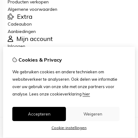
Producten verkopen
Algemene voorwaarden
Extra
Cadeaubon
Aanbiedingen
Mijn account
Inloggen
Bestelhistorie
Cookies & Privacy
Verlanglijst
Nieuwsbrief
We gebruiken cookies en andere technieken om
Klantenservice
websiteverkeer te analyseren. Ook delen we informatie
Contact
over uw gebruik van onze site met onze partners voor
Retourneren
analyse.
Lees onze cookieverklaring
hier
Sitemap
Accepteren
Weigeren
Cookie-instellingen
© Copyright 2026 |
TSB