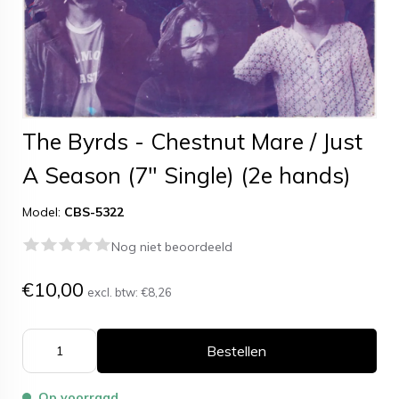
The Byrds - Chestnut Mare / Just
A Season (7" Single) (2e hands)
Model:
CBS-5322
Nog niet beoordeeld
€10,00
excl. btw:
€8,26
Bestellen
Op voorraad