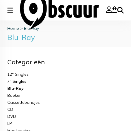
Zoeke
Home
>
Blu-Ray
Blu-Ray
Categorieën
12" Singles
7" Singles
Blu-Ray
Boeken
Cassettebandjes
CD
DVD
LP
Merchandise