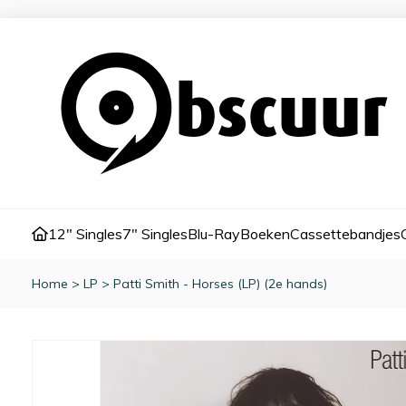
12" Singles
7" Singles
Blu-Ray
Boeken
Cassettebandjes
Home
>
LP
>
Patti Smith - Horses (LP) (2e hands)