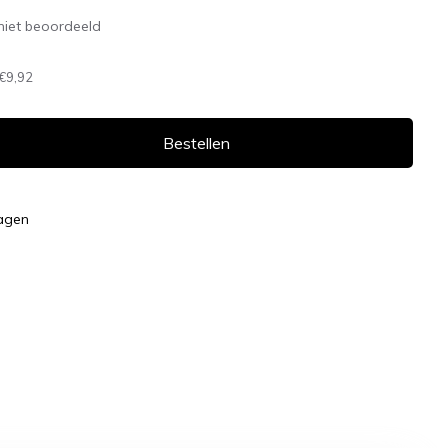
niet beoordeeld
€9,92
Bestellen
dagen