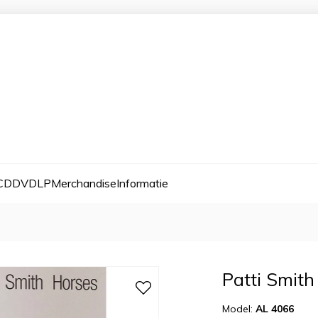
CD
DVD
LP
Merchandise
Informatie
Patti Smith
Model:
AL 4066